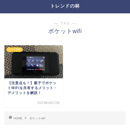
トレンドの林
― TAG ―
ポケットwifi
ネット回線
【注意点も！】親子でポケッ
トWiFiを共有するメリット・
デメリットを解説！
2023年4月23日
HOME
ポケットwifi