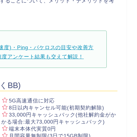
利用することについて、メリット・デメリットを考
速度)・Ping・パケロスの目安や改善方
測速度アンケート結果も交えて解説！
くBB)
5G高速通信に対応
8日以内キャンセル可能(初期契約解除)
33,000円キャッシュバック(他社解約金がか
かる場合:最大73,000円キャッシュバック)
端末本体代実質0円
月間容量無制限(3日で15GB制限)