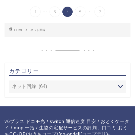
...
...
1
3
4
5
7
HOME
ネット回線
カテゴリー
v6プラス ドコモ光
/
switch 通信速度 目安
/
おとくケータ
イ
/
mnp 一括
/
生協の宅配サービスの評判、口コミ-おう
ちCO-OP(おうちコープ)/co-opdeli(コープデリ)-